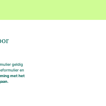
oor
mulier geldig
neformulier en
mming met het
gaan.