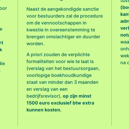
tus
r
(bo
voor
Naast de aangekondigde sanctie
kan
voor bestuurders zal de procedure
adm
om de vennootschappen in
ver
ge
kwestie in overeenstemming te
not
brengen omslachtiger en duurder
waar
rt
worden.
onh
k
A priori zouden de verplichte
wek
formaliteiten voor wie te laat is
na 
die
(verslag van het bestuursorgaan,
n
voorlopige boekhoudkundige
staat van minder dan 3 maanden
en verslag van een
bedrijfsrevisor),
op zijn minst
1500 euro exclusief btw extra
kunnen kosten.