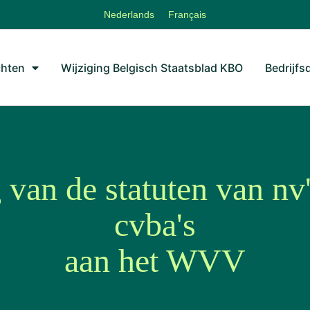
Nederlands
Français
chten
Wijziging Belgisch Staatsblad KBO
Bedrijfs
van de statuten van nv'
cvba's
aan het WVV