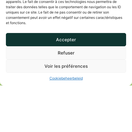
Uw statuten in
appareils. Le fait de consentir à ces technologies nous permettra de
traiter des données telles que le comportement de navigation ou les ID
overeenstemming brengen:
uniques sur ce site. Le fait de ne pas consentir ou de retirer son
consentement peut avoir un effet négatif sur certaines caractéristiques
verplicht vóór 1 januari 2024
et fonctions.
Heeft de hervorming van het WVV gevolgen
Accepter
voor uw vennootschap? Vermijd boetes
Refuser
Zorg dat u in orde bent
Voir les préférences
Cookiebeheerbeleid
Sinds 1 mei 2019 is het vennootschaps- en
verenigingsrecht ingrijpend hervormd, met
als doel de verschillende rechtsvormen in
België te vereenvoudigen en te
moderniseren. De laatste stap in het
hervormingsproces van het WVV (Wetboek