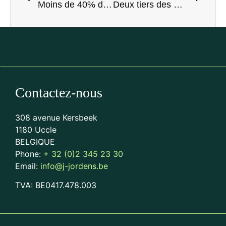
Moins de 40% des sociétés ont modifié leurs statuts (E. Huet – L’Avenir, 26 septembre 2023)
Deux tiers des SPRL ne sont pas en ordre (V. Schmidt – DH – LES SPORTS, 11 octobre 2023)
Contactez-nous
308 avenue Kersbeek
1180 Uccle
BELGIQUE
Phone:
+ 32 (0)2 345 23 30
Email:
info@j-jordens.be
TVA: BE0417.478.003