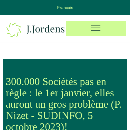
Français
300.000 Sociétés pas en
règle : le 1er janvier, elles
auront un gros problème (P.
Nizet - SUDINFO, 5
octobre 2023)!